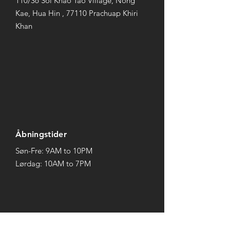
110/36 Soi Khao Tao Village, Nong
Kae, Hua Hin , 77110 Prachuap Khiri
Khan
Åbningstider
Søn-Fre: 9AM to 10PM
Lørdag: 10AM to 7PM
Betingelser