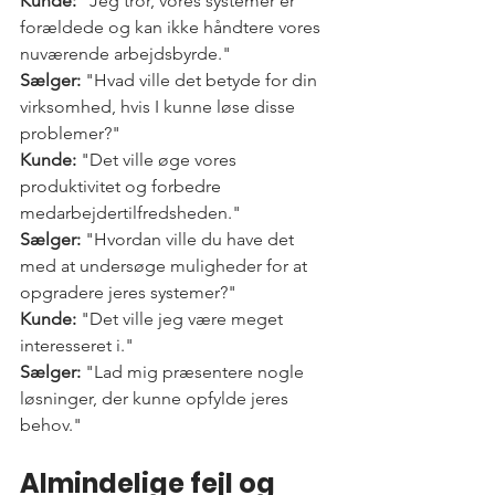
Kunde:
 "Jeg tror, vores systemer er 
forældede og kan ikke håndtere vores 
nuværende arbejdsbyrde."
Sælger:
 "Hvad ville det betyde for din 
virksomhed, hvis I kunne løse disse 
problemer?"
Kunde:
 "Det ville øge vores 
produktivitet og forbedre 
medarbejdertilfredsheden."
Sælger:
 "Hvordan ville du have det 
med at undersøge muligheder for at 
opgradere jeres systemer?"
Kunde:
 "Det ville jeg være meget 
interesseret i."
Sælger:
 "Lad mig præsentere nogle 
løsninger, der kunne opfylde jeres 
behov."
Almindelige fejl og 