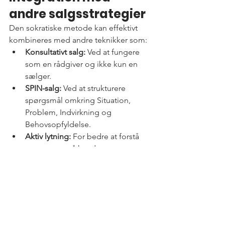
andre salgsstrategier
Den sokratiske metode kan effektivt 
kombineres med andre teknikker som:
Konsultativt salg:
 Ved at fungere 
som en rådgiver og ikke kun en 
sælger.
SPIN-salg:
 Ved at strukturere 
spørgsmål omkring Situation, 
Problem, Indvirkning og 
Behovsopfyldelse.
Aktiv lytning:
 For bedre at forstå 
og reagere på kundens svar.
Konklusion
Den sokratiske metode er en kraftfuld 
tilgang i salg, der sætter kunden i 
centrum. Ved at stille gennemtænkte 